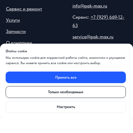
info@pak-max.ru
Сервис и ремонт
Сервис:
+7 (929) 669-12-
Услуги
63
Запчасти
service@pak-max.ru
О компании
Москва, ул.
Файлы cookie
Вопрос-ответ
Островитянова, 9
Мы используем cookie для корректной работы сайта, аналитики и улучшения
сервиса. Вы можете принять все cookie или настроить выбор.
Контакты и реквизиты
Принять все
📍
Показать на карте
Только необходимые
Настроить