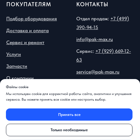
ПОКУПАТЕЛЯМ
КОНТАКТЫ
Подбор оборудования
Отдел продаж:
+7 (499)
390-94-15
Доставка и оплата
info@pak-max.ru
Сервис и ремонт
Сервис:
+7 (929) 669-12-
Услуги
63
Запчасти
service@pak-max.ru
О компании
Москва, ул.
Файлы cookie
Вопрос-ответ
Островитянова, 9
Мы используем cookie для корректной работы сайта, аналитики и улучшения
сервиса. Вы можете принять все cookie или настроить выбор.
Контакты и реквизиты
Принять все
📍
Показать на карте
Только необходимые