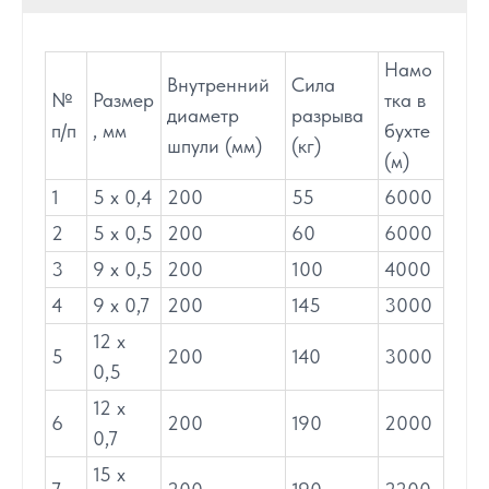
Намо
Внутренний
Сила
№
Размер
тка в
диаметр
разрыва
п/п
, мм
бухте
шпули (мм)
(кг)
(м)
1
5 х 0,4
200
55
6000
2
5 х 0,5
200
60
6000
3
9 х 0,5
200
100
4000
4
9 х 0,7
200
145
3000
12 х
5
200
140
3000
0,5
12 х
6
200
190
2000
0,7
15 х