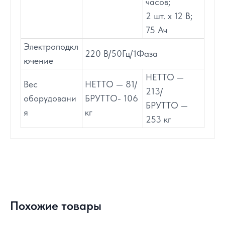
часов;
2 шт. х 12 В;
75 Ач
Электроподкл
220 В/50Гц/1Фаза
ючение
НЕТТО —
Вес
НЕТТО — 81/
213/
оборудовани
БРУТТО- 106
БРУТТО —
я
кг
253 кг
Похожие товары