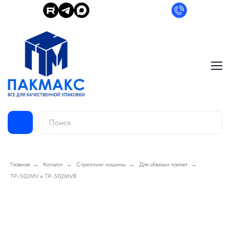
Главная
→
Каталог
→
Стреппинг машины
→
Для обвязки паллет
→
TP-502MV и TP-502MVB