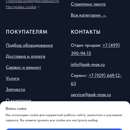
Политика конфиденциальности
Стреппинг лента
Настройки cookie
◌
Все категории →
ПОКУПАТЕЛЯМ
КОНТАКТЫ
Подбор оборудования
Отдел продаж:
+7 (499)
390-94-15
Доставка и оплата
info@pak-max.ru
Сервис и ремонт
Сервис:
+7 (929) 669-12-
Услуги
63
Запчасти
service@pak-max.ru
О компании
Москва, ул.
Файлы cookie
Вопрос-ответ
Островитянова, 9
Мы используем cookie для корректной работы сайта, аналитики и улучшения
сервиса. Вы можете принять все cookie или настроить выбор.
Контакты и реквизиты