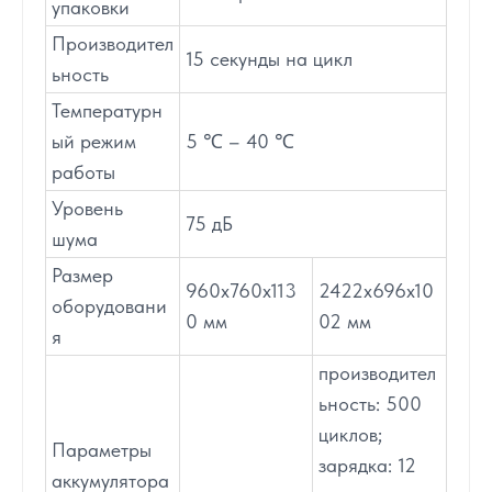
упаковки
Производител
15 секунды на цикл
ьность
Температурн
ый режим
5 ℃ – 40 ℃
работы
Уровень
75 дБ
шума
Размер
960х760х113
2422х696х10
оборудовани
0 мм
02 мм
я
производител
ьность: 500
циклов;
Параметры
зарядка: 12
аккумулятора