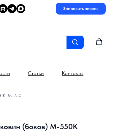
Запросить звонок
ости
Статьи
Контакты
50К, М-750
ковин (боков) М-550К