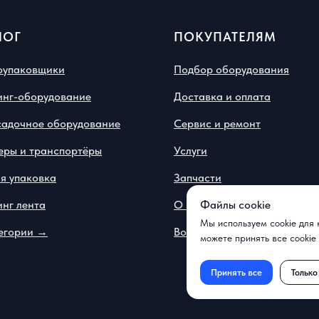
ЛОГ
ПОКУПАТЕЛЯМ
оупаковщики
Подбор оборудования
инг-оборудование
Доставка и оплата
садочное оборудование
Сервис и ремонт
еры и транспортёры
Услуги
я упаковка
Запчасти
нг лента
О компании
Файлы cookie
Мы используем cookie для 
тегории →
Вопрос-ответ
можете принять все cookie
Принять все
Тольк