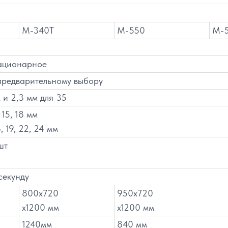
М-340T
М-550
М-
тационарное
предварительному выбору
 и 2,3 мм для 35
 15, 18 мм
8, 19, 22, 24 мм
шт
секунду
800х720
950х720
х1200 мм
х1200 мм
1240мм
840 мм