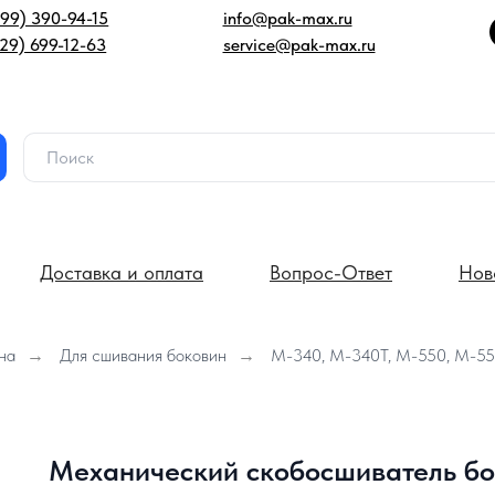
499) 390-94-15
info@pak-max.ru
929) 699-12-63
service@pak-max.ru
Доставка и оплата
Вопрос-Ответ
Нов
на
→
Для сшивания боковин
→
М-340, М-340Т, М-550, М-5
Механический скобосшиватель бо