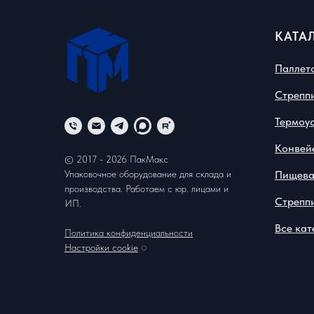
КАТА
Паллет
Стрепп
Термоу
Конвей
© 2017 - 2026 ПакМакс
Упаковочное оборудование для склада и
Пищева
производства. Работаем с юр. лицами и
Стреппи
ИП.
Все ка
Политика конфиденциальности
Настройки cookie
◌