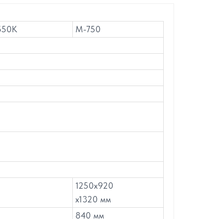
550К
М-750
1250х920
х1320 мм
840 мм