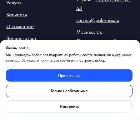
Услуги
63
Запчасти
service@pak-max.ru
О компании
Москва, ул.
Вопрос-ответ
Островитянова, 9
Файлы cookie
Контакты и реквизиты
Мы используем cookie для корректной работы сайта, аналитики и улучшения
сервиса. Вы можете принять все cookie или настроить выбор.
📍
Показать на карте
Принять все
Только необходимые
Настроить