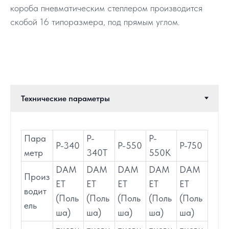
короба пневматическим степлером производится
скобой 16 типоразмера, под прямым углом.
Пара
P-
P-
P-340
P-550
P-750
метр
340T
550K
DAM
DAM
DAM
DAM
DAM
Произ
ET
ET
ET
ET
ET
водит
(Поль
(Поль
(Поль
(Поль
(Поль
ель
ша)
ша)
ша)
ша)
ша)