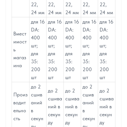
22,
22,
22,
22,
22,
24 мм
24 мм
24 мм
24 мм
24 мм
для 16
для 16
для 16
для 16
для 16
DA:
DA:
DA:
DA:
DA:
Вмест
400
400
400
400
400
имост
шт;
шт;
шт;
шт;
шт;
ь
для
для
для
для
для
магаз
35:
35:
35:
35:
35:
ина
200
200
200
200
200
шт
шт
шт
шт
шт
до 2
до 2
до 2
до 2
до 2
Произ
сшив
сшив
сшива
сшива
сшива
водит
аний
аний
ний в
ний в
ний в
ельно
в
в
секун
секун
секун
сть
секун
секун
ду
ду
ду
ду
ду