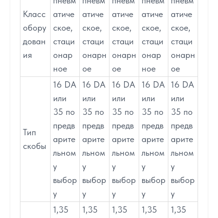
пневм
пневм
пневм
пневм
пневм
Класс
атиче
атиче
атиче
атиче
атиче
обору
ское,
ское,
ское,
ское,
ское,
дован
стаци
стаци
стаци
стаци
стаци
ия
онар
онарн
онарн
онар
онарн
ное
ое
ое
ное
ое
16 DA
16 DA
16 DA
16 DA
16 DA
или
или
или
или
или
35 по
35 по
35 по
35 по
35 по
предв
предв
предв
предв
предв
Тип
арите
арите
арите
арите
арите
скобы
льном
льном
льном
льном
льном
у
у
у
у
у
выбор
выбор
выбор
выбор
выбор
у
у
у
у
у
1,35
1,35
1,35
1,35
1,35