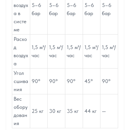
воздух
5–6
5–6
5–6
5–6
5–6
а в
бар
бар
бар
бар
бар
систе
ме
Расхо
д
1,5 м³/
1,5 м³/
1,5 м³/
1,5 м³/
1,5 м³/
воздух
час
час
час
час
час
а
Угол
сшива
90°
90°
90°
45°
90°
ния
Вес
обору
25 кг
30 кг
35 кг
44 кг
—
дован
ия