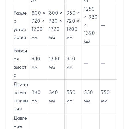
1250
Разме
800 ×
800 ×
950 ×
× 920
р
720 ×
720 ×
720 ×
×
—
устро
1200
1720
1200
1320
йства
мм
мм
мм
мм
Рабоч
ая
940
1240
940
—
—
высот
мм
мм
мм
а
Длина
плеча
340
340
550
550
750
сшива
мм
мм
мм
мм
мм
ния
Давле
ние