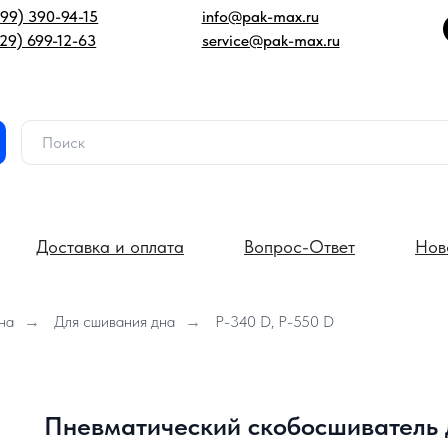
499) 390-94-15
info@pak-max.ru
929) 699-12-63
service@pak-max.ru
Доставка и оплата
Вопрос-Ответ
Нов
на
→
Для сшивания дна
→
P-340 D, P-550 D
Пневматический скобосшиватель 