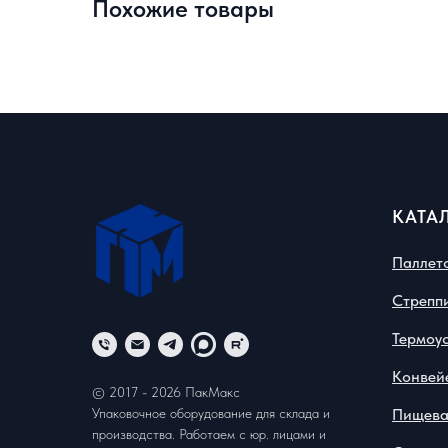
Похожие товары
КАТА
Паллет
Стрепп
Термоу
Конвей
© 2017 - 2026 ПакМакс
Упаковочное оборудование для склада и
Пищева
производства. Работаем с юр. лицами и