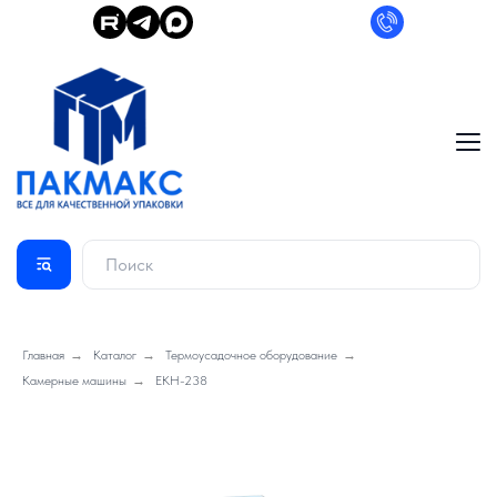
Главная
→
Каталог
→
Термоусадочное оборудование
→
Камерные машины
→
EKH-238