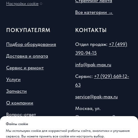
Стреппинг лента
Настройки cookie
◌
Все категории →
ПОКУПАТЕЛЯМ
КОНТАКТЫ
Подбор оборудования
Отдел продаж:
+7 (499)
390-94-15
Доставка и оплата
info@pak-max.ru
Сервис и ремонт
Сервис:
+7 (929) 669-12-
Услуги
63
Запчасти
service@pak-max.ru
О компании
Москва, ул.
Вопрос-ответ
Островитянова, 9
Файлы cookie
Контакты и реквизиты
Мы используем cookie для корректной работы сайта, аналитики и улучшения
сервиса. Вы можете принять все cookie или настроить выбор.