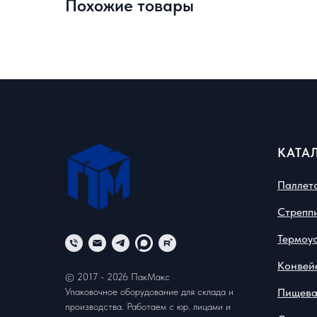
Похожие товары
КАТА
Паллет
Стрепп
Термоу
Конвей
© 2017 - 2026 ПакМакс
Упаковочное оборудование для склада и
Пищева
производства. Работаем с юр. лицами и